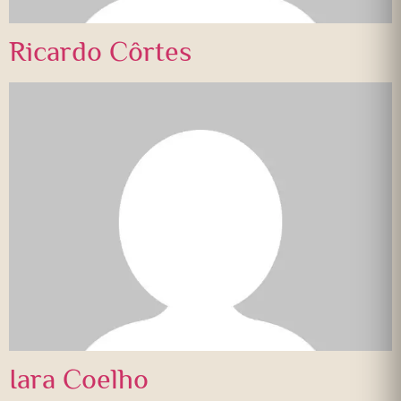
Ricardo Côrtes
Iara Coelho