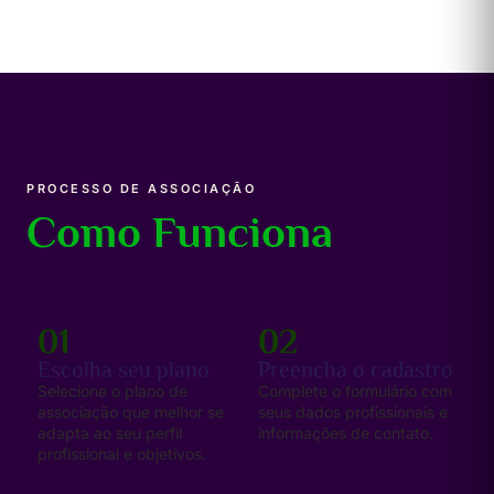
PROCESSO DE ASSOCIAÇÃO
Como Funciona
01
02
Escolha seu plano
Preencha o cadastro
Selecione o plano de
Complete o formulário com
associação que melhor se
seus dados profissionais e
adapta ao seu perfil
informações de contato.
profissional e objetivos.