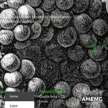
Associação Médico Espírita de Minas Gerais – 2026
Desenvolvido por
Kartuno
Endereço:
Reuniões Públicas
R.
Home
Quinta-feira – 19
Conselheiro
horas
Joaquim
Sobre