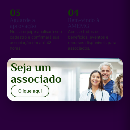
03
04
Aguarde a
Bem-vindo à
aprovação
AMEMG
Nossa equipe analisará seu
Acesse todos os
cadastro e confirmará sua
benefícios, eventos e
associação em até 48
recursos disponíveis para
horas.
associados.
Seja um
associado
Clique aqui