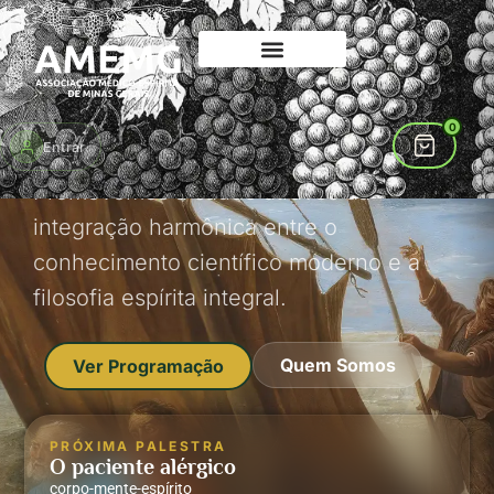
FUNDADA EM 1986
Onde a Ciência
0
encontra o Espírito.
Entrar
Promovemos a saúde através da
integração harmônica entre o
conhecimento científico moderno e a
filosofia espírita integral.
Quem Somos
Ver Programação
PRÓXIMA PALESTRA
O paciente alérgico
corpo-mente-espírito