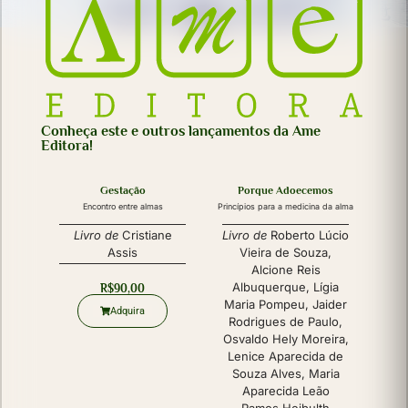
Conheça este e outros lançamentos da Ame
Editora!
Gestação
Porque Adoecemos
Encontro entre almas
Princípios para a medicina da alma
Livro de
Cristiane
Livro de
Roberto Lúcio
Assis
Vieira de Souza
,
Alcione Reis
Albuquerque
,
Lígia
R$
90,00
Maria Pompeu
,
Jaider
Adquira
Rodrigues de Paulo
,
Osvaldo Hely Moreira
,
Lenice Aparecida de
Souza Alves
,
Maria
Aparecida Leão