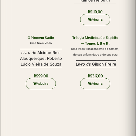
Ramos Heibulth
R$
119,00
Adquira
O Homem Sadio
Trilogia Medicina do Espírito
Uma Nova Visão
— Tomos I, II e III
Uma visão transcendente do homem,
Livro de
Alcione Reis
de sua enfermidade e de sua cura
Albuquerque
,
Roberto
Lúcio Vieira de Souza
Livro de
Gilson Freire
R$
99,00
R$
317,00
Adquira
Adquira