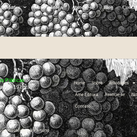
Atividades
Ame Editora
Associe-se
Blog
Conta
s Públicas
Home
Sobre
Atividades
feira – 19 horas
Ame Editora
Associe-se
Bl
Contato
Desenvolvido por
Kartuno