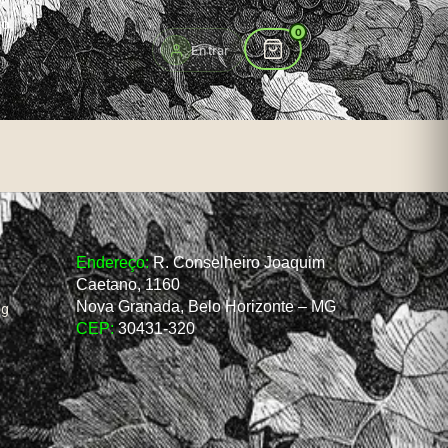
to
0
Entrar
Endereço:
R. Conselheiro Joaquim
Caetano, 1160
Nova Granada, Belo Horizonte – MG
og
CEP:
30431-320