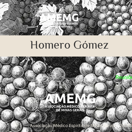
Home
Sobre
Homero Gómez
Reuniõe
Quinta-
Associação Médico Espírita de Minas Gerais – 2026