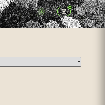
to
0
Entrar