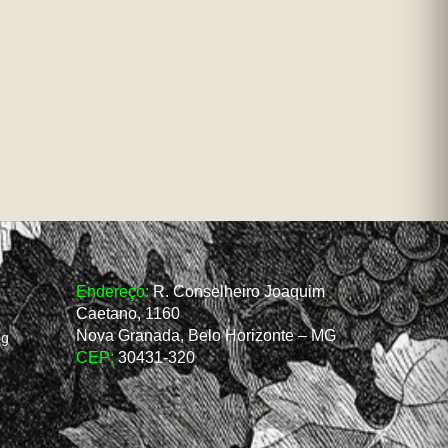
Endereço:
R. Conselheiro Joaquim
Caetano, 1160
Nova Granada, Belo Horizonte – MG
og
CEP:
30431-320