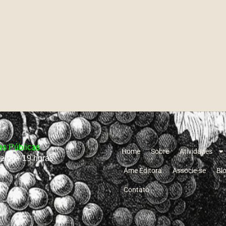
s Públicas
Home
Sobre
Atividades
feira – 19 horas
Ame Editora
Associe-se
Bl
Contato