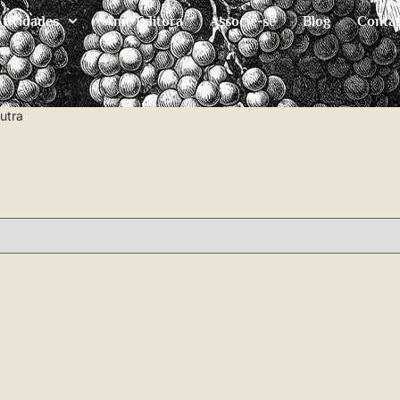
Atividades
Ame Editora
Associe-se
Blog
Conta
utra