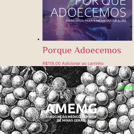
Porque Adoecemos
R$
119,00
Adicionar ao carrinho
Reuniõe
Quinta-