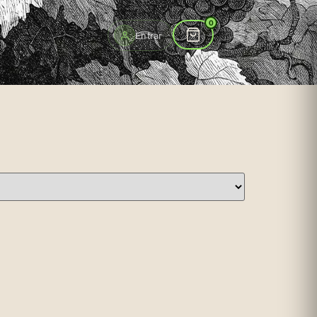
to
0
Entrar