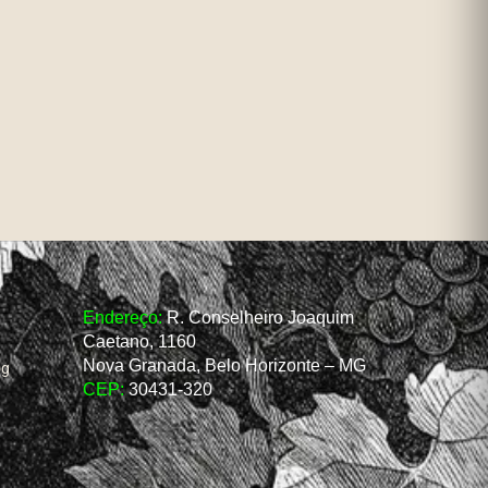
Endereço:
R. Conselheiro Joaquim
Caetano, 1160
Nova Granada, Belo Horizonte – MG
og
CEP:
30431-320