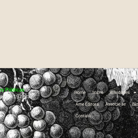
s Públicas
Home
Sobre
Atividades
feira – 19 horas
Ame Editora
Associe-se
Bl
Contato