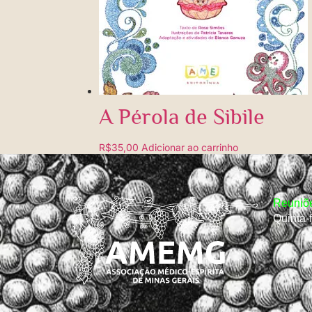
A Pérola de Sibile
R$
35,00
Adicionar ao carrinho
Reuniõe
Quinta-