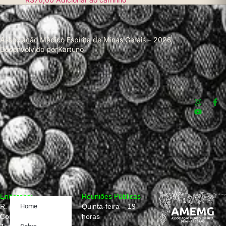
Associação Médico Espírita de Minas Gerais – 2026
Desenvolvido por
Kartuno
Endereço:
Reuniões Públicas
R.
Home
Quinta-feira – 19
Conselheiro
horas