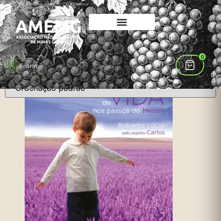
Início
/
📚 Livros
/ Espiritualidade
Espiritualidade
Livros sobre espiritualidade e mediunidade
0
Mostrando todos os 3 resultados
Entrar