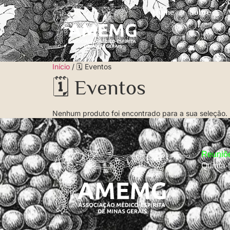
Home
Sobre
Início
/ 🗓️ Eventos
🗓️ Eventos
Nenhum produto foi encontrado para a sua seleção.
Reuniõe
Quinta-