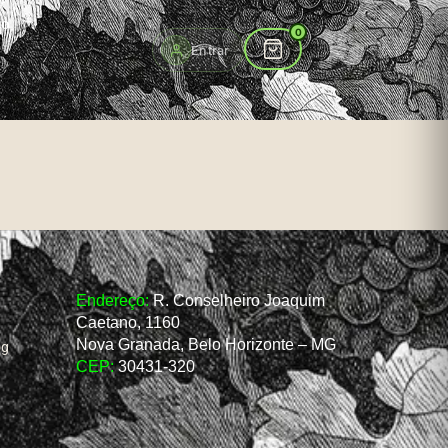
to
0
Entrar
Endereço:
R. Conselheiro Joaquim
Caetano, 1160
Nova Granada, Belo Horizonte – MG
og
CEP:
30431-320