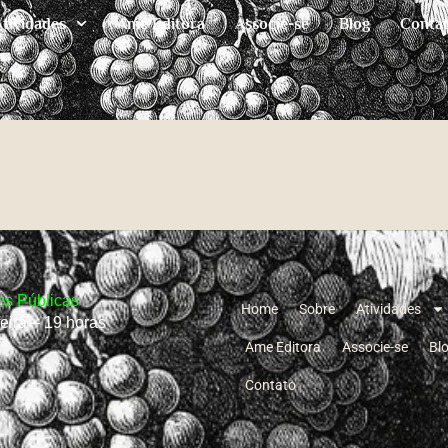
Atividades
Ame Editora
Associe-se
Blog
Conta
s Públicas
Home
Sobre
Atividades
feira – 19 horas
Ame Editora
Associe-se
Bl
Contato