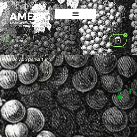
Change Password
[arm_form id=”104″]
0
Entrar
Associação Médico Espírita de Minas Gerais – 2026
Desenvolvido por
Kartuno