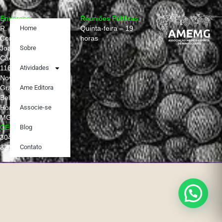
Endereço:
Reuniões Públicas
R.
Home
Quinta-feira – 19
Conselheiro
horas
Joaquim
Sobre
Caetano,
1160
Atividades
Nova
Granada,
Ame Editora
Belo
Horizonte –
Associe-se
MG
CEP:
Blog
30431-
320
Contato