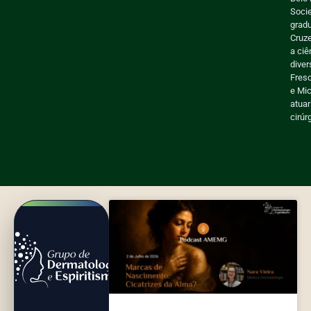
Socie
gradu
Cruze
a ciê
dive
Fres
e Mic
atuar
cirúr