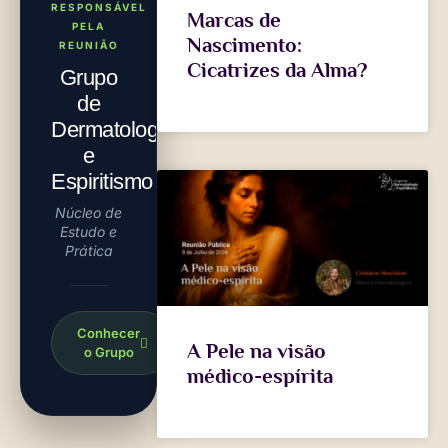
RESPONSÁVEL
Marcas de
PELA
Nascimento:
REUNIÃO
Cicatrizes da Alma?
Grupo
de
Dermatologia
e
Espiritismo
Núcleo de
Estudo e
Prática
Conhecer
A Pele na visão
o Grupo
médico-espírita