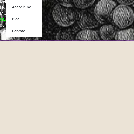
Belo
Horizonte –
Associe-se
MG
CEP:
Blog
30431-
320
Contato