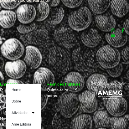
Desenvolvido por
Kartuno
Endereço:
Reuniões Públicas
R.
Home
Quinta-feira – 19
Conselheiro
horas
Joaquim
Sobre
Caetano,
1160
Atividades
Nova
Granada,
Ame Editora