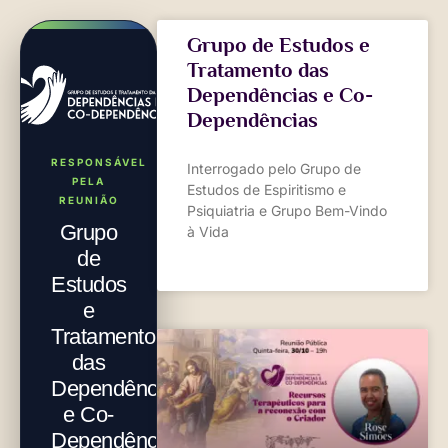
Grupo de Estudos e
Tratamento das
Dependências e Co-
Dependências
RESPONSÁVEL
Interrogado pelo Grupo de
PELA
Estudos de Espiritismo e
REUNIÃO
Psiquiatria e Grupo Bem-Vindo
Grupo
à Vida
de
Estudos
e
Tratamento
das
Dependências
e Co-
Dependências