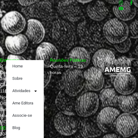
Endereço:
Reuniões Públicas
R.
Home
Quinta-feira – 19
Conselheiro
horas
Joaquim
Sobre
Caetano,
1160
Atividades
Nova
Granada,
Ame Editora
Belo
Horizonte –
Associe-se
MG
CEP:
Blog
30431-