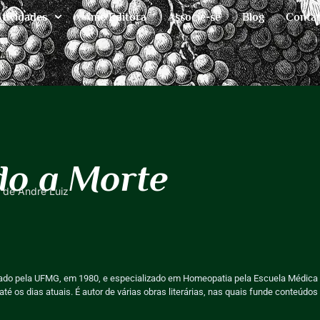
Atividades
Ame Editora
Associe-se
Blog
Conta
do a Morte
, de André Luiz
rmado pela UFMG, em 1980, e especializado em Homeopatia pela Escuela Médic
até os dias atuais. É autor de várias obras literárias, nas quais funde conteúdos