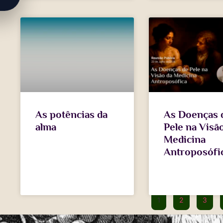
As potências da
As Doenças 
alma
Pele na Visã
Medicina
Antroposófi
1
2
3