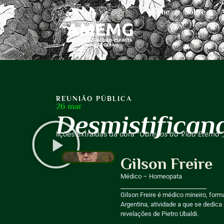
Home
Sobre
REUNIÃO PÚBLICA
26 mar
Desmistifican
lições extraídas da obra “
Obreiros da Vida Eterna
”
Gilson Freire
Médico – Homeopata
Gilson Freire é médico mineiro, fo
Argentina, atividade a que se dedica 
revelações de Pietro Ubaldi.