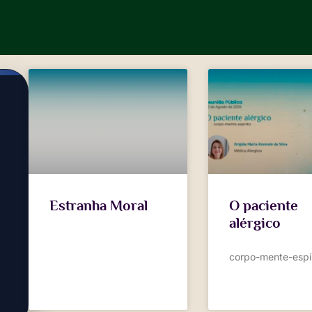
Estranha Moral
O paciente
alérgico
corpo-mente-espír