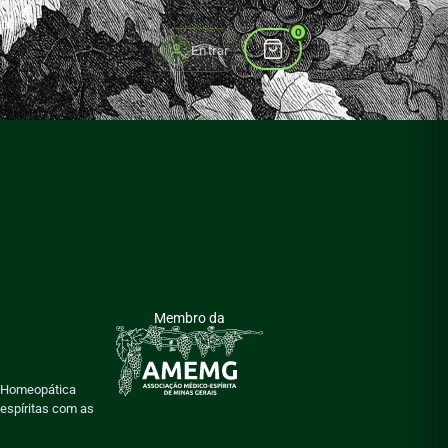
to
0
Entrar
Membro da
a Homeopática
 espíritas com as