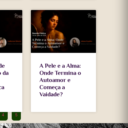
de
A Pele e a Alma:
o da
Onde Termina o
Autoamor e
ca
Começa a
Vaidade?
4
5