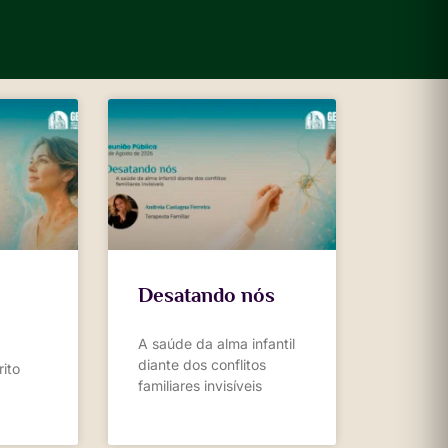
Desatando nós
A saúde da alma infantil
diante dos conflitos
ito
familiares invisíveis