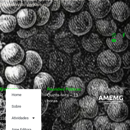
Desenvolvido por
Kartuno
Endereço:
Reuniões Públicas
R.
Home
Quinta-feira – 19
Conselheiro
horas
Joaquim
Sobre
Caetano,
1160
Atividades
Nova
Granada,
Ame Editora