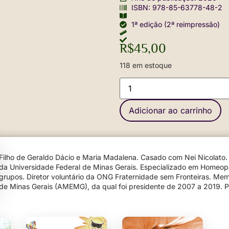
ISBN: 978-85-63778-48-2
1ª edição (2ª reimpressão)
R$
45,00
118 em estoque
Adicionar ao carrinho
Filho de Geraldo Dácio e Maria Madalena. Casado com Nei Nicolato
da Universidade Federal de Minas Gerais. Especializado em Homeopatia. Constelador familiar individu
grupos. Diretor voluntário da ONG Fraternidade sem Fronteiras. Mem
de Minas Gerais (AMEMG), da qual foi presidente de 2007 a 2019. P
Saúde da Faculdade de Medicina da Universidade de Alfenas, campu
Autor dos livros:
Atitude – reflexões e posturas que trazem paz
;
Cur
Homossexualidade sob a ótica do espírito imortal
;
Transexualidades 
consigo mesmo, com a família, com Deus
;
Amor a dois – os relacion