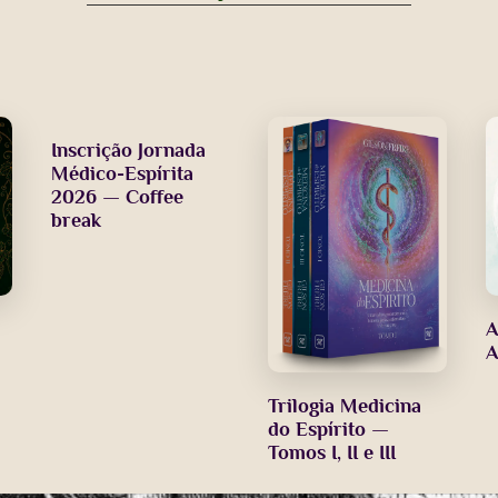
Inscrição Jornada
Médico-Espírita
2026 — Coffee
break
A
Trilogia Medicina
do Espírito —
Tomos I, II e III