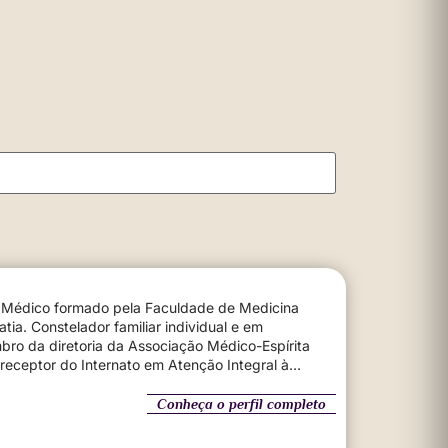
. Médico formado pela Faculdade de Medicina
al e em
bro da diretoria da Associação Médico-Espírita
receptor do Internato em Atenção Integral à
s Belo Horizonte, no período de 2008 a 2012.
a e autocura: uma visão médico espírita
;
Conheça o perfil completo
sob a ótica do espírito imortal
;
Reconciliação:
amentos afetivos na visão sistêmica e espírita
.