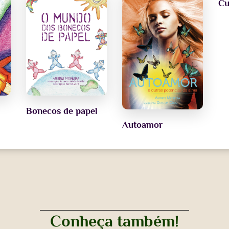
Cu
Autor dos livros infantis:
O mundo dos bonecos de papel
;
O jardim s
as fadas?
e
Os violões encantados
. Médium psicógrafo dos livros:
P
Pílulas de amor
e
Autoamor e outras potências da alma
, todos do E
Bonecos de papel
?
Autoamor
Conheça também!