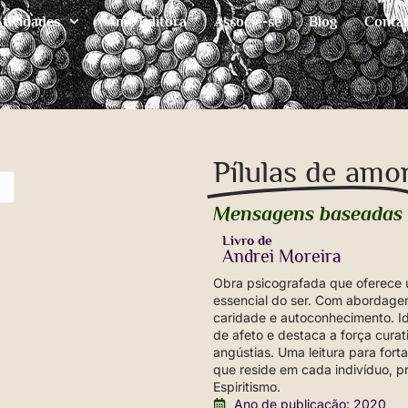
Atividades
Ame Editora
Associe-se
Blog
Conta
Pílulas de amo
Mensagens baseadas 
Livro de
Andrei Moreira
Obra psicografada que oferece 
essencial do ser. Com abordage
caridade e autoconhecimento. Ide
de afeto e destaca a força cura
angústias. Uma leitura para forta
que reside em cada indivíduo, p
Espiritismo.
Ano de publicação: 2020