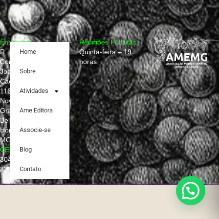
Endereço:
Reuniões Públicas
R.
Home
Quinta-feira – 19
Conselheiro
horas
Joaquim
Sobre
Caetano,
1160
Atividades
Nova
Granada,
Ame Editora
Belo
Horizonte –
Associe-se
MG
CEP:
Blog
30431-
320
Contato