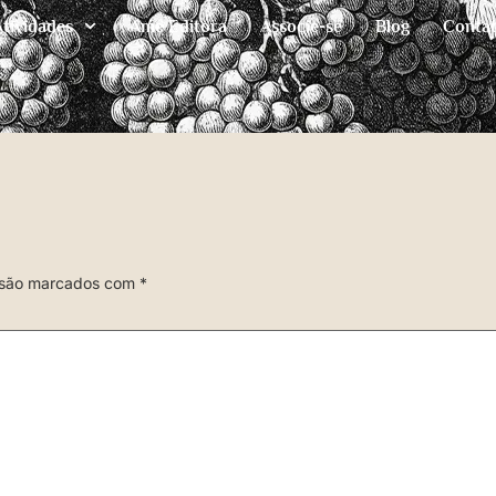
Atividades
Ame Editora
Associe-se
Blog
Conta
 são marcados com
*