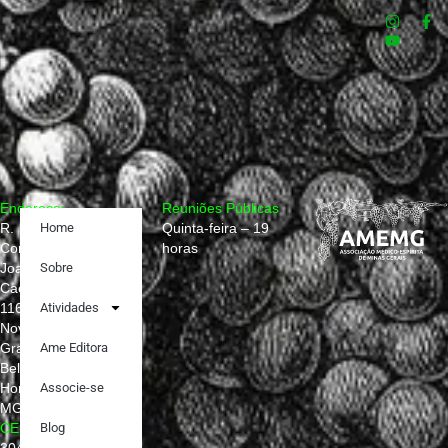
Endereço:
Reuniões Públicas
R.
Home
Quinta-feira – 19
Conselheiro
horas
Joaquim
Sobre
Caetano,
1160
Atividades
Nova
Granada,
Ame Editora
Belo
Horizonte –
Associe-se
MG
CEP:
Blog
30431-