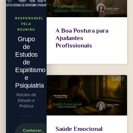
RESPONSÁVEL
PELA
A Boa Postura para
REUNIÃO
Ajudantes
Grupo
Profissionais
de
Estudos
de
Espiritismo
e
Psiquiatria
Núcleo de
Estudo e
Prática
Saúde Emocional
Conhecer