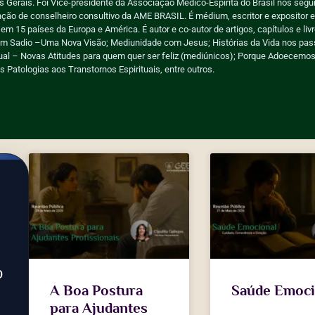
 Gerais. Foi Vice-presidente da Associação Médico-Espirita do Brasil nos segui
ção de conselheiro consultivo da AME BRASIL. É médium, escritor e expositor es
 em 15 países da Europa e América. É autor e co-autor de artigos, capítulos e li
omem Sadio –Uma Nova Visão; Mediunidade com Jesus; Histórias da Vida nos pas
tual – Novas Atitudes para quem quer ser feliz (mediúnicos); Porque Adoecemo
Patologias aos Transtornos Espirituais, entre outros.
o
A Boa Postura
Saúde Emoci
para Ajudantes