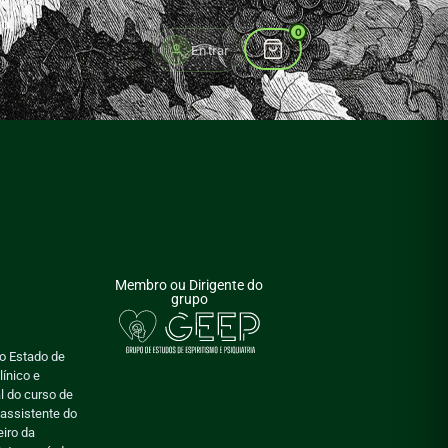
to
0
Entrar
Membro ou Dirigente do
grupo
do Estado de
ínico e
l do curso de
 assistente do
eiro da