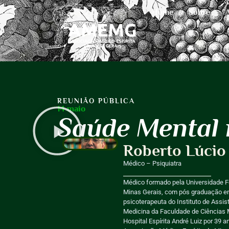
Home
Sobre
REUNIÃO PÚBLICA
14 maio
Saúde Mental 
Roberto Lúcio
Médico – Psiquiatra
Médico formado pela Universidade Fe
Minas Gerais, com pós graduação em
psicoterapeuta do Instituto de Assi
Medicina da Faculdade de Ciências M
Hospital Espírita André Luiz por 39 a