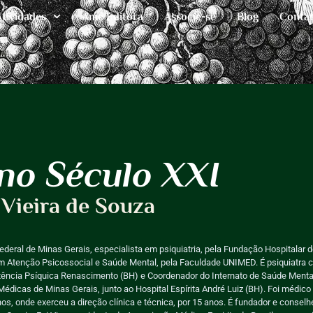
Atividades
Ame Editora
Associe-se
Blog
Conta
no Século XXI
 Vieira de Souza
deral de Minas Gerais, especialista em psiquiatria, pela Fundação Hospitalar 
 Atenção Psicossocial e Saúde Mental, pela Faculdade UNIMED. É psiquiatra cl
stência Psíquica Renascimento (BH) e Coordenador do Internato de Saúde Menta
édicas de Minas Gerais, junto ao Hospital Espírita André Luiz (BH). Foi médico
nos, onde exerceu a direção clínica e técnica, por 15 anos. É fundador e conselh