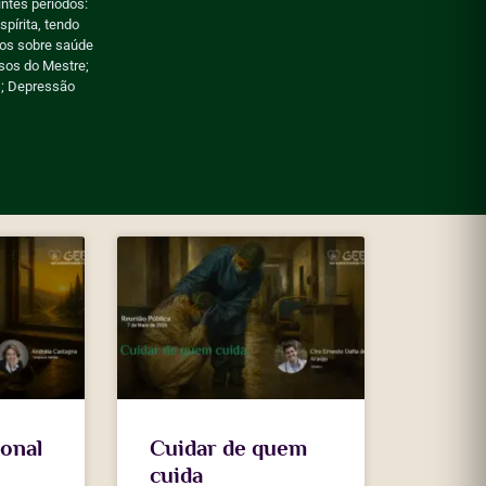
ntes períodos:
pírita, tendo
vros sobre saúde
sos do Mestre;
s; Depressão
onal
Cuidar de quem
cuida