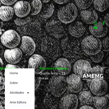
Endereço:
Reuniões Públicas
R.
Home
Quinta-feira – 19
Conselheiro
horas
Joaquim
Sobre
Caetano,
1160
Atividades
Nova
Granada,
Ame Editora
Belo