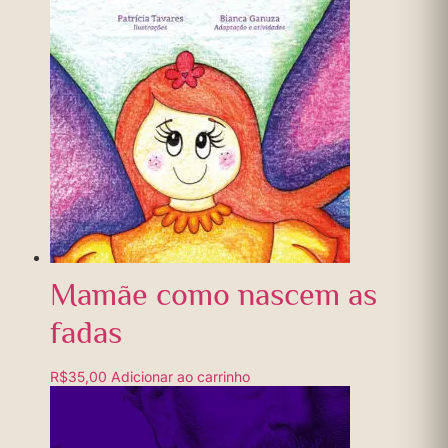
Mamãe como nascem as
fadas
R$
35,00
Adicionar ao carrinho