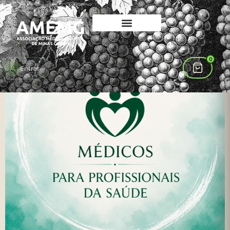
Início
/
Sem categoria
/ Associação Médico
🔍
0
Entrar