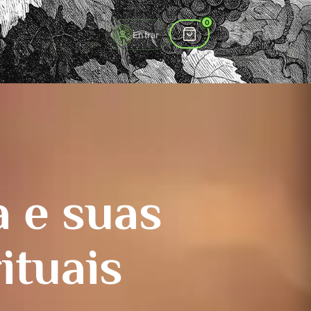
to
0
Entrar
 e suas
ituais