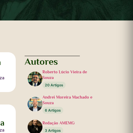
Autores
m
Roberto Lúcio Vieira de
uza
Souza
20 Artigos
Andrei Moreira Machado e
Souza
6 Artigos
da
Redação AMEMG
uza
3 Artigos