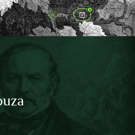
to
0
Entrar
ouza