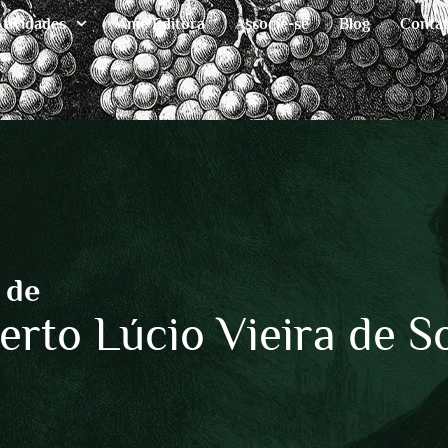
Atividades
Ame Editora
Associe-se
Blog
Conta
 de
erto Lúcio Vieira de S