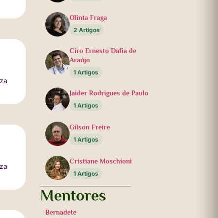
Olinta Fraga
2 Artigos
Ciro Ernesto Dafia de
Araújo
1 Artigos
uza
Jaider Rodrigues de Paulo
1 Artigos
Gilson Freire
1 Artigos
Cristiane Moschioni
uza
1 Artigos
Mentores
Bernadete