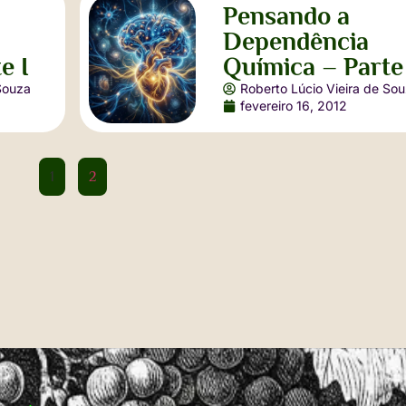
Pensando a
Dependência
e I
Química – Parte 
Souza
Roberto Lúcio Vieira de So
fevereiro 16, 2012
1
2