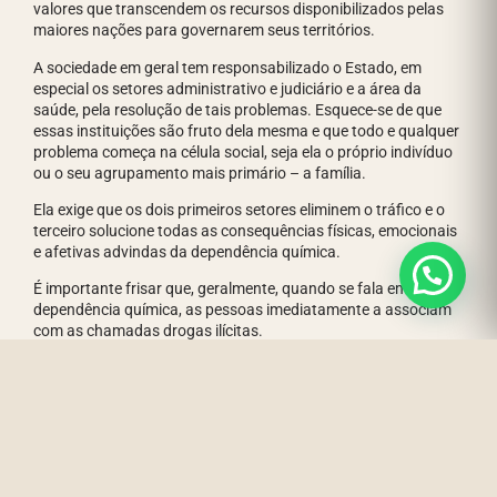
valores que transcendem os recursos disponibilizados pelas
maiores nações para governarem seus territórios.
A sociedade em geral tem responsabilizado o Estado, em
especial os setores administrativo e judiciário e a área da
saúde, pela resolução de tais problemas. Esquece-se de que
essas instituições são fruto dela mesma e que todo e qualquer
problema começa na célula social, seja ela o próprio indivíduo
ou o seu agrupamento mais primário – a família.
Ela exige que os dois primeiros setores eliminem o tráfico e o
terceiro solucione todas as consequências físicas, emocionais
e afetivas advindas da dependência química.
É importante frisar que, geralmente, quando se fala em
dependência química, as pessoas imediatamente a associam
com as chamadas drogas ilícitas.
No entanto, esse tipo de dependência envolve, também, o
álcool, o tabaco e os medicamentos psicotrópicos, em
especial, os barbitúricos, ansiolíticos, determinados xaropes e
as anfetaminas – medicações usadas para inibir o apetite e
para tratar a hiperatividade.
Na realidade, as drogas que causam os problemas mais