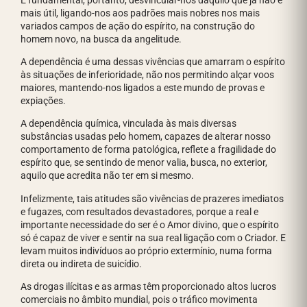
mais útil, ligando-nos aos padrões mais nobres nos mais
variados campos de ação do espírito, na construção do
homem novo, na busca da angelitude.
A dependência é uma dessas vivências que amarram o espírito
às situações de inferioridade, não nos permitindo alçar voos
maiores, mantendo-nos ligados a este mundo de provas e
expiações.
A dependência química, vinculada às mais diversas
substâncias usadas pelo homem, capazes de alterar nosso
comportamento de forma patológica, reflete a fragilidade do
espírito que, se sentindo de menor valia, busca, no exterior,
aquilo que acredita não ter em si mesmo.
Infelizmente, tais atitudes são vivências de prazeres imediatos
e fugazes, com resultados devastadores, porque a real e
importante necessidade do ser é o Amor divino, que o espírito
só é capaz de viver e sentir na sua real ligação com o Criador. E
levam muitos indivíduos ao próprio extermínio, numa forma
direta ou indireta de suicídio.
As drogas ilícitas e as armas têm proporcionado altos lucros
comerciais no âmbito mundial, pois o tráfico movimenta