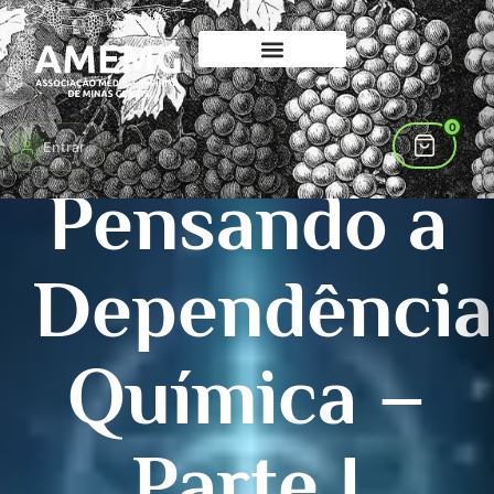
0
Entrar
PORTAL DE CONHECIMENTO
AMEMG
Pensando a
Dependência
Química –
Parte I