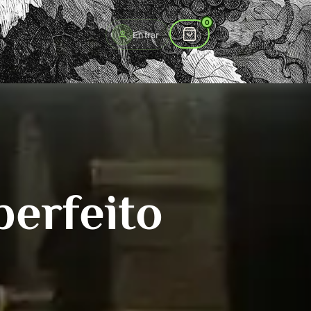
to
0
Entrar
perfeito