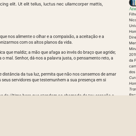
ng elit. Ut elit tellus, luctus nec ullamcorper mattis,
An
Fil
Nic
Uni
Hom
ue nos alimente o olhar e a compaixão, a aceitação e a
Dir
tonizarmos com os altos planos da vida.
Mem
Min
tica que maldiz; a mão que afaga ao invés do braço que agride;
201
 o mal. Senhor, dá-nos a palavra justa, o pensamento reto, a
da 
cam
dos 
 distância da tua luz, permita que não nos cansemos de amar
Cur
os seus servidores que testemunhem a sua presença em si
Hom
Tran
Rec
vos da última hora que atendam ao chamado do teu coração e
Amo
ços em nome do amor.
sist
mentação destruidora,o ócio venenoso ou o julgamento
bon
com
inutilmente na tua seara, de acordo com os desígnios Santos
psic
con
da 