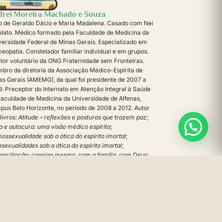
drei Moreira Machado e Souza
ho de Geraldo Dácio e Maria Madalena. Casado com Nei
olato. Médico formado pela Faculdade de Medicina da
versidade Federal de Minas Gerais. Especializado em
eopatia. Constelador familiar individual e em grupos.
etor voluntário da ONG Fraternidade sem Fronteiras.
bro da diretoria da Associação Médico-Espírita de
as Gerais (AMEMG), da qual foi presidente de 2007 a
9. Preceptor do Internato em Atenção Integral à Saúde
Faculdade de Medicina da Universidade de Alfenas,
pus Belo Horizonte, no período de 2008 a 2012. Autor
livros:
Atitude – reflexões e posturas que trazem paz
;
a e autocura: uma visão médico espírita
;
ossexualidade sob a ótica do espírito imortal
;
sexualidades sob a ótica do espírito imortal
;
onciliação: consigo mesmo, com a família, com Deus
;
r a dois – os relacionamentos afetivos na visão
êmica e espírita
. Autor dos livros infantis:
O mundo dos
ecos de papel
;
O jardim secreto
;
O voo de Raxi
;
Mamãe,
o nascem as fadas?
e
Os violões encantados
. Médium
ógrafo dos livros:
Pílulas de esperança
;
Pílulas de
fiança
;
Pílulas de amor
e
Autoamor e outras potências
alma
, todos do Espírito Dias da Cruz.