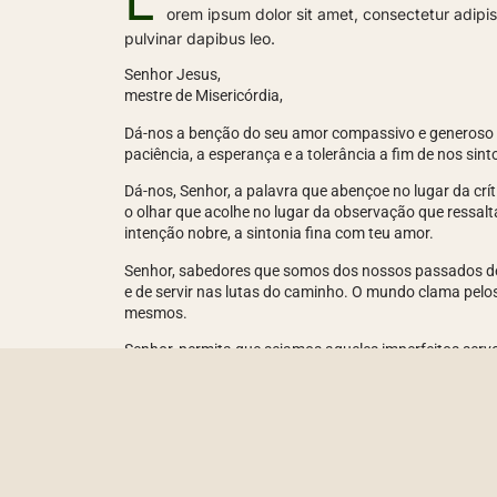
L
orem ipsum dolor sit amet, consectetur adipisci
pulvinar dapibus leo.
Senhor Jesus,
mestre de Misericórdia,
Dá-nos a benção do seu amor compassivo e generoso q
paciência, a esperança e a tolerância a fim de nos sin
Dá-nos, Senhor, a palavra que abençoe no lugar da crí
o olhar que acolhe no lugar da observação que ressalta
intenção nobre, a sintonia fina com teu amor.
Senhor, sabedores que somos dos nossos passados de
e de servir nas lutas do caminho. O mundo clama pel
mesmos.
Senhor, permita que sejamos aqueles imperfeitos ser
disponibilizem o teu afeto na forma de braços e abra
Senhor! Não nos permita o cansaço improdutivo, a la
assassino.
Ensina-nos a servir sem maldizer e a colaborar menos 
do teu coração.