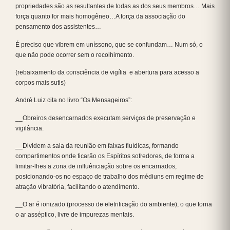
propriedades são as resultantes de todas as dos seus membros… Mais
força quanto for mais homogêneo…A força da associação do
pensamento dos assistentes…
É preciso que vibrem em uníssono, que se confundam… Num só, o
que não pode ocorrer sem o recolhimento.
(rebaixamento da consciência de vigília e abertura para acesso a
corpos mais sutis)
André Luiz cita no livro “Os Mensageiros”:
__Obreiros desencarnados executam serviços de preservação e
vigilância.
__Dividem a sala da reunião em faixas fluídicas, formando
compartimentos onde ficarão os Espíritos sofredores, de forma a
limitar-lhes a zona de influênciação sobre os encarnados,
posicionando-os no espaço de trabalho dos médiuns em regime de
atração vibratória, facilitando o atendimento.
__O ar é ionizado (processo de eletrificação do ambiente), o que torna
o ar asséptico, livre de impurezas mentais.