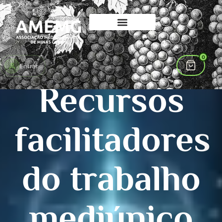
0
Entrar
PORTAL DE CONHECIMENTO
AMEMG
Recursos
facilitadores
do trabalho
mediúnico