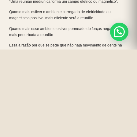
“Uma reunião mediúnica forma um campo elétrico ou magnético”.
Quanto mais estiver o ambiente carregado de eletricidade ou
magnetismo positivo, mais eficiente será a reunião.
Quanto mais esse ambiente estiver permeado de forças negativas,
mais perturbada a reunião.
Essa a razão por que se pede que não haja movimento de gente na
sala de reuniões, para se evitar que o campo elétrico seja
desfavoravelmente carregado de energias negativas.
A conversação fútil, as discussões políticas, críticas ou palavras
deprimentes “invertem” a corrente elétrica do campo. (Pastorino)
LEITURA – direcionamento de pensamentos e sentimentos
ILUMINAÇÃO- mais fraca, convite ao recolhimento
EXERCÍCIO RESPIRATÓRIO
“… Além de nos proporcionar o alimento no campo vibratório no qual
nos localizamos, proporciona mudança de ondas eletromagnéticas do
cérebro físico, facilitando às mudanças de estados de consciência”.
Mensagem de Homero 26/03/01